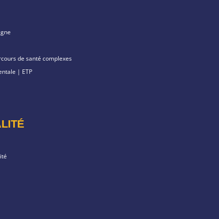
igne
arcours de santé complexes
ntale | ETP
LITÉ
ité