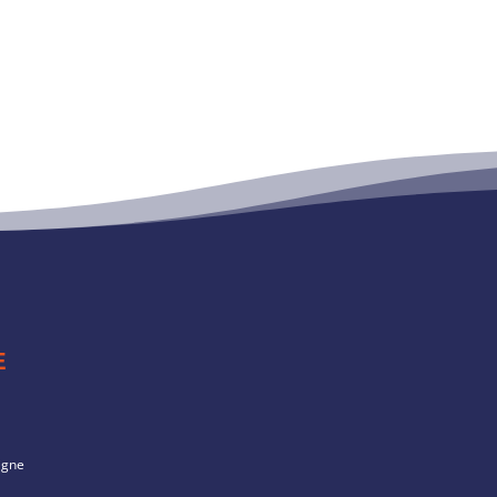
E
igne