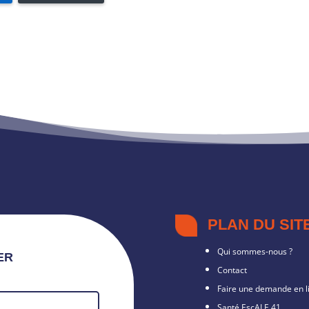
PLAN DU SIT
Qui sommes-nous ?
ER
Contact
Faire une demande en l
Santé EscALE 41