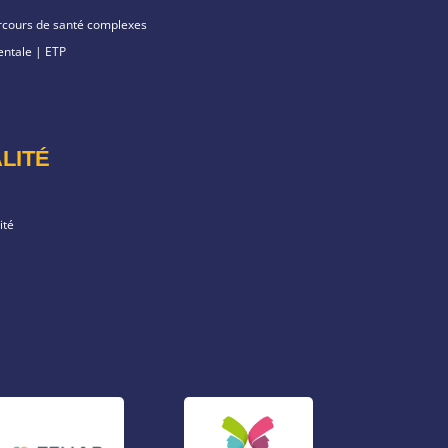
arcours de santé complexes
ntale | ETP
LITÉ
ité