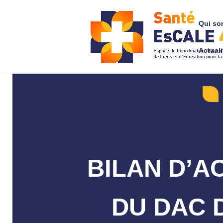
Qui so
Actuali
BILAN D’A
DU DAC D